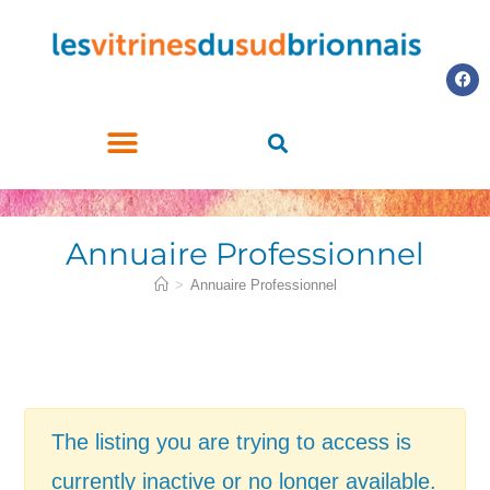
LES COMMERCES PARTICIPANTS
ACHETEZ LE CHÈQUE CADEAU
Annuaire Professionnel
>
Annuaire Professionnel
The listing you are trying to access is
currently inactive or no longer available.