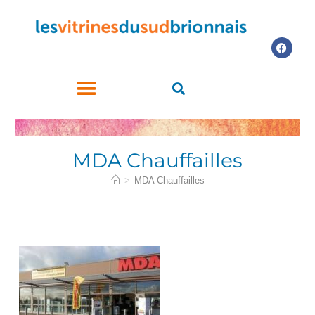
LES COMMERCES PARTICIPANTS
ACHETEZ LE CHÈQUE CADEAU
MDA Chauffailles
>
MDA Chauffailles