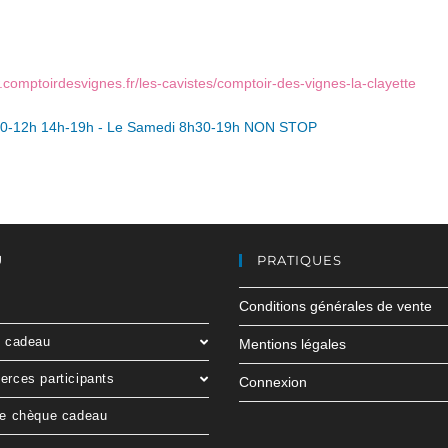
.comptoirdesvignes.fr/les-cavistes/comptoir-des-vignes-la-clayette
30-12h 14h-19h - Le Samedi 8h30-19h NON STOP
U
PRATIQUES
Conditions générales de vente
e cadeau
Mentions légales
rces participants
Connexion
le chèque cadeau