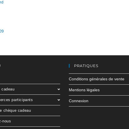
rd
09
U
PRATIQUES
Conditions générales de vente
e cadeau
Mentions légales
rces participants
Connexion
le chèque cadeau
z-nous