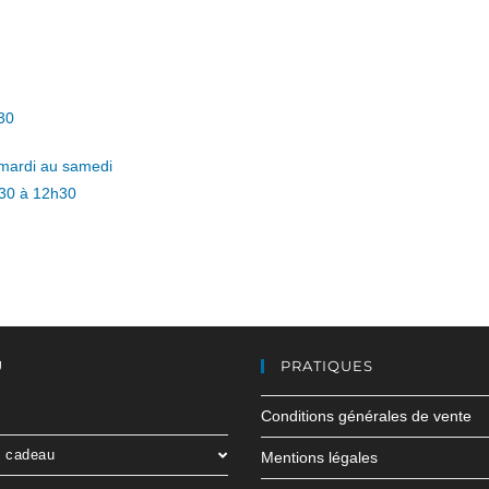
30
mardi au samedi
h30 à 12h30
U
PRATIQUES
Conditions générales de vente
e cadeau
Mentions légales