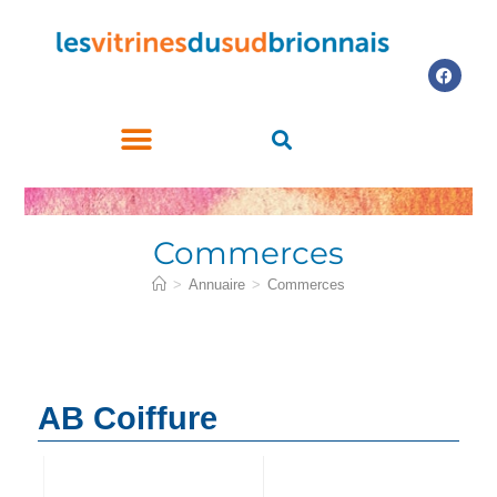
LES COMMERCES PARTICIPANTS
ACHETEZ LE CHÈQUE CADEAU
Commerces
>
Annuaire
>
Commerces
AB Coiffure