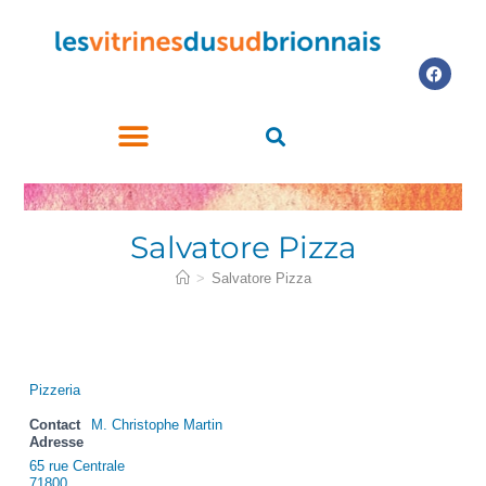
LES COMMERCES PARTICIPANTS
ACHETEZ LE CHÈQUE CADEAU
Salvatore Pizza
>
Salvatore Pizza
Pizzeria
Contact
M. Christophe Martin
Adresse
65 rue Centrale
71800