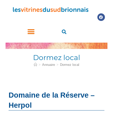
LES COMMERCES PARTICIPANTS
ACHETEZ LE CHÈQUE CADEAU
Dormez local
>
Annuaire
>
Dormez local
Domaine de la Réserve –
Herpol