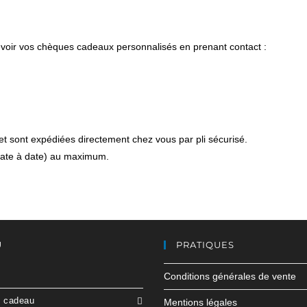
oir vos chèques cadeaux personnalisés en prenant contact :
t sont expédiées directement chez vous par pli sécurisé.
date à date) au maximum.
U
PRATIQUES
Conditions générales de vente
e cadeau
Mentions légales