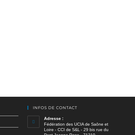
INFOS DE CONTACT
Adresse :
Fédération des UCIA de Saône et
Loire - CCI de S&L - 29 bis rue du
Pont Jeanne Rose - 71210